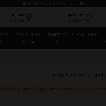
משלוח חינם בהזמנה מעל 300 שח
שירות לקוחות
כתובתנו
036822597
הרצל 67 ת״א
פחים
מראות
מקלחונים
מוצרי סימפל
ברזי
יומן
מודים
אמבטיה (אלא אם מדובר במוצרים תקולים, ובמקרה זה יוחלפו), וכן על מוצרים המ