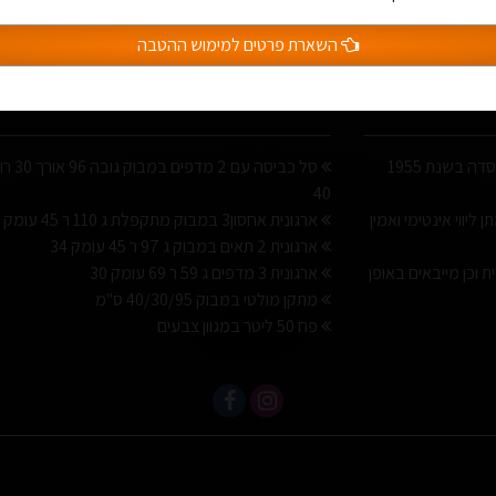
השארת פרטים למימוש ההטבה
מוצרים חדשים
א. ישראלי הינה חברה משפחתית שנוסדה בשנת 1955
סל כביסה עם 2 מדפים
40
ליווי אינטימי ואמין
ארגונית אחסון3 במבוק מתקפלת ג 110 ר 45 עומק 34
ארגונית 2 תאים במבוק ג 97 ר 45 עומק 34
ת וכן מייבאים באופן
ארגונית 3 מדפים ג 59 ר 69 עומק 30
מתקן מולטי במבוק 40/30/95 ס"מ
פח 50 ליטר במגוון צבעים