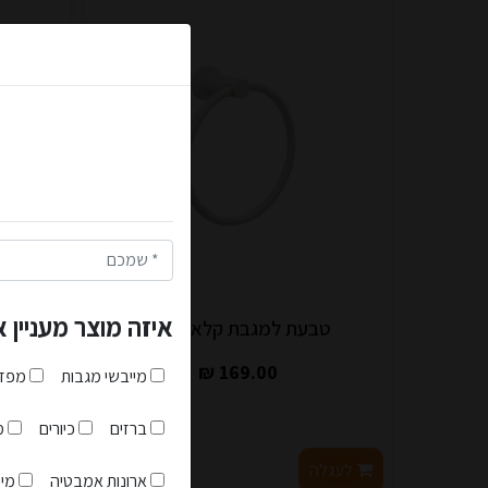
הצטרפו למועד
קופון מיוחד לנרשמים חדשים: 5% הנחה על כל האת
בנוסף תקבלו קופון מיוחד של 2.5% הנחה בכל רכיש
הצטרפו לאתר כבר עכשיו ות
הקופונים מונפקים אוטומט
הנהלת האתר- איכות זה לא מ
איזה מוצר מעניין 
טבעת למגבת קלאסי לבן
טב
169.00 ₪
מייבשי מגבות
מפזר
אני מאשר שקראתי והבנת
ברזים
כיורים
מז
לעגלה
לפרטים
לעגל
ארונות אמבטיה
מיי