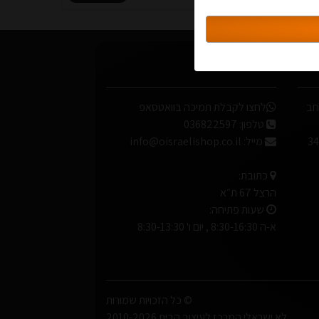
סגור
דברו איתנו
 במבוק גובה 96 אורך 30 רוחב
לחצו לקבלת תמיכה בוואטסאפ
טלפון:
036822597
מייל:
info@oisraelishop.co.il
כתובת:
הרצל 67 ת״א
שעות פתיחה:
א-ה 8:30-16:30 , יום ו' 8:30-13:30
© כל הזכויות שמורות
לא ישראלי המרכז לעיצוב הבית 2010-2026