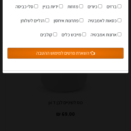
ברזים
כיורים
מזוזות
ידיות בניין
סלי כביסה
כסאות לאמבטיה
פתרונות איחסון
רגליים לשלוחן
אני מאשר שקראתי והבנתי את
תקנון האתר
ארונות אמבטיה
מייבש כלים
קולבים
הצטרפות למועדון
השארת פרטים למימוש ההטבה
סגור
כוס לשיניים לבן ד pi
69.00 ₪