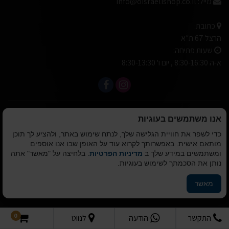
מייל:
info@oisraelishop.co.il
כתובת:
הרצל 67 ת״א
שעות פתיחה:
א-ה 8:30-16:30 , יום ו' 8:30-13:30
פיתוח A&A Digital Agency
אנו משתמשים בעוגיות
מבית
אלמיר מערכות תוכנה
כדי לשפר את חוויית הגלישה שלך, לנתח שימוש באתר, ולהציע לך תוכן
מותאם אישית. באפשרותך לקרוא עוד על האופן שבו אנו אוספים
ומשתמשים במידע שלך ב
מדיניות הפרטיות
. בלחיצה על "מאשר" אתה
© כל הזכויות שמורות
נותן את הסכמתך לשימוש בעוגיות.
לא ישראלי המרכז לעיצוב הבית 2010-2026
מאשר
הצהרת נגישות
0
התקשר
הודעה
לנווט