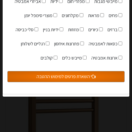
מייבשי מגבות
מפזרי חום
ידיות
אביזרי אמבטיה
פחים
מראות
מקלחונים
מוצרי סימפל יומן
ברזים
כיורים
מזוזות
ידיות בניין
סלי כביסה
כסאות לאמבטיה
פתרונות איחסון
רגליים לשלוחן
אני מאשר שקראתי והבנתי את
תקנון האתר
ארונות אמבטיה
מייבש כלים
קולבים
הצטרפות למועדון
השארת פרטים למימוש ההטבה
סגור