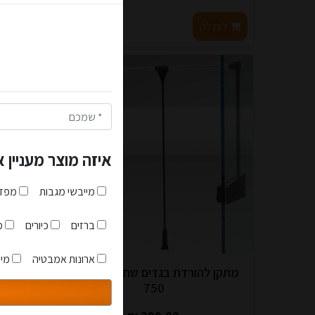
לעגל
הצטרפו למועד
לעגלה
לפרטים
קופון מיוחד לנרשמים חדשים: 5% הנחה על כל האת
בנוסף תקבלו קופון מיוחד של 2.5% הנחה בכל רכיש
הצטרפו לאתר כבר עכשיו ות
הקופונים מונפקים אוטומט
הנהלת האתר- איכות זה לא מ
איזה מוצר מעניין 
מייבשי מגבות
מפזר
אני מאשר שקראתי והבנת
ברזים
כיורים
מז
ארונות אמבטיה
מיי
מתקן להורדת בגדים שחור 530 צעד
750