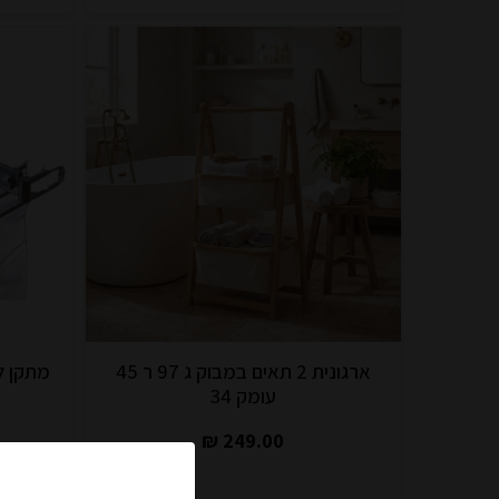
ארגונית 2 תאים במבוק ג 97 ר 45
מתקן ל11 מכנסיים ר350 ע 462 
עומק 34
249.00 ₪