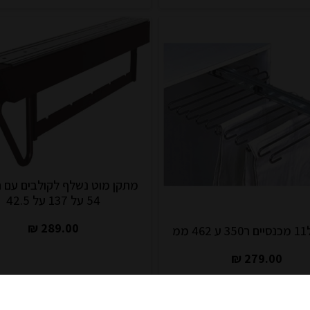
מתקן מוט נשלף לקולבים עם ח
54 על 137 על 42.5
289.00 ₪
ממ
279.00 ₪
לעגלה