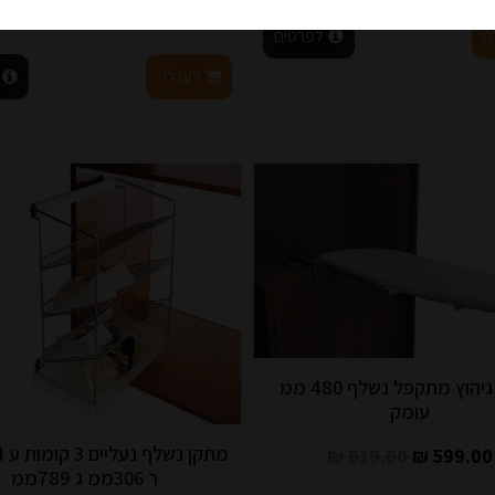
ה
לפרטים
לעגלה
שולחן גיהוץ מתקפל נשלף 480 ממ
עומק
619.00 ₪
599.00 ₪
ר 306ממ ג 789ממ