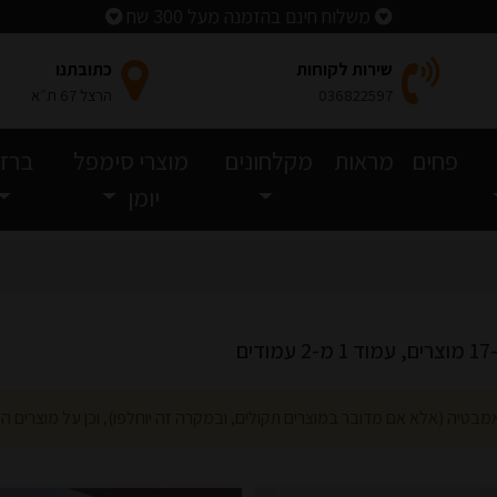
משלוח חינם בהזמנה מעל 300 שח
שירות לקוחות
כתובתנו
036822597
הרצל 67 ת״א
פחים
מראות
מקלחונים
מוצרי סימפל
ברזי
יומן
דים
אמבטיה (אלא אם מדובר במוצרים תקולים, ובמקרה זה יוחלפו), וכן על מוצרים המ