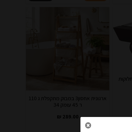
לוקות
ארגונית אחסון3 במבוק מתקפלת ג 110
ר 45 עומק 34
289.00 ₪
לפרטים