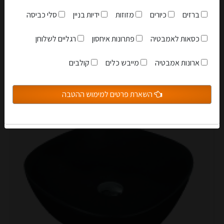
ברזים
כיורים
מזוזות
ידיות בניין
סלי כביסה
269.00 ₪
כסאות לאמבטיה
פתרונות איחסון
רגליים לשלוחן
אני מאשר שקראתי והבנתי את
תקנון האתר
ארונות אמבטיה
מייבש כלים
קולבים
הצטרפות למועדון
לעגלה
השארת פרטים למימוש ההטבה
סגור