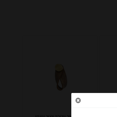
 והפתעות...
כפתור עור עניבה ייצור עצמי