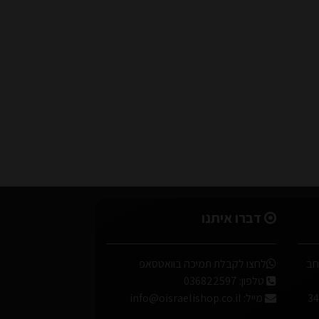
דברו איתנו
 במבוק גובה 96 אורך 30 רוחב
לחצו לקבלת תמיכה בוואטסאפ
טלפון:
036822597
מייל:
info@oisraelishop.co.il