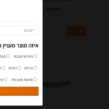
קופון מיוחד לנרשמים חדשים: 5% הנחה על כל האת
0.00 ₪
בנוסף תקבלו קופון מיוחד של 2.5% הנחה בכל רכיש
הצטרפו לאתר כבר עכשיו ות
הקופונים מונפקים אוטומט
לעגלה
לפרטים
הנהלת האתר- איכות זה לא מ
לעגל
איזה מוצר מעניין 
מייבשי מגבות
מפזר
אני מאשר שקראתי והבנת
ברזים
כיורים
מז
ארונות אמבטיה
מיי