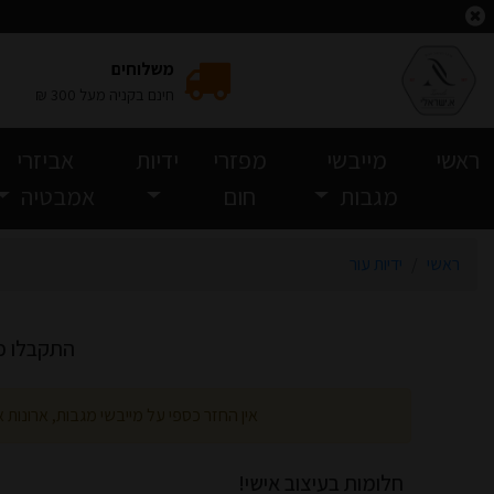
וצאות חיפוש
משלוחים
חינם בקניה מעל 300 ₪
(current)
ראשי
מייבשי
מפזרי
ידיות
אביזרי
מגבות
חום
אמבטיה
ראשי
ידיות עור
התקבלו כ-5 מוצרים, עמוד 1 מ-1 ע
אין החזר כספי על מייבשי מגבות, ארונות 
חלומות בעיצוב אישי!