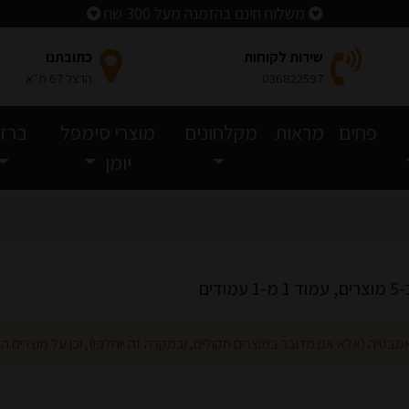
משלוח חינם בהזמנה מעל 300 שח
שירות לקוחות
כתובתנו
036822597
הרצל 67 ת״א
פחים
מראות
מקלחונים
מוצרי סימפל
ברזי
יומן
מודים
אמבטיה (אלא אם מדובר במוצרים תקולים, ובמקרה זה יוחלפו), וכן על מוצרים המ