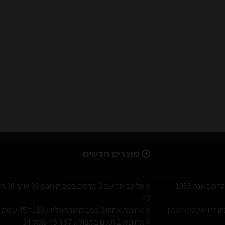
מוצרים חדשים
א. ישראלי הינה חברה משפחתית שנוסדה בשנת 1955
סל כביסה עם 2 מדפים
40
ליווי אינטימי ואמין
ארגונית אחסון3 במבוק מתקפלת ג 110 ר 45 עומק 34
ארגונית 2 תאים במבוק ג 97 ר 45 עומק 34