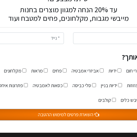
בכל גימור
ר!
עד 20% הנחה למגוון מוצרים בחנות
59.00 ₪
ה.
מייבשי מגבות, מקלחונים, פחים למטבח ועוד
59.00 ₪
תחילו להנות מהטבות בלעדיות!
ית ברגע ההרשמה וברגע ביצוע ההזמנה בממשק "קופונים" שלכם.
לעגלה
ותרות!
ה
לפרטים
אותך?
י חום
ידיות
אביזרי אמבטיה
פחים
מראות
מקלחונים
י את
תקנון האתר
וזות
ידיות בניין
סלי כביסה
כסאות לאמבטיה
פתרונות איחסו
בש כלים
קולבים
השארת פרטים למימוש ההטבה