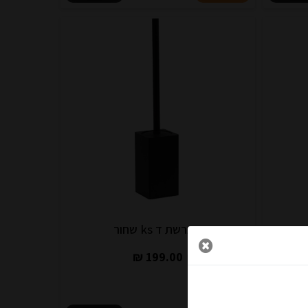
מברשת ד ks שחור
199.00 ₪
 והפתעות...