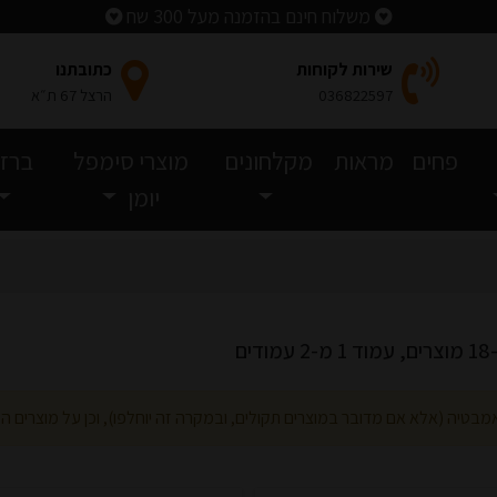
משלוח חינם בהזמנה מעל 300 שח
שירות לקוחות
כתובתנו
036822597
הרצל 67 ת״א
פחים
מראות
מקלחונים
מוצרי סימפל
ברזי
יומן
ים
אמבטיה (אלא אם מדובר במוצרים תקולים, ובמקרה זה יוחלפו), וכן על מוצרים המ