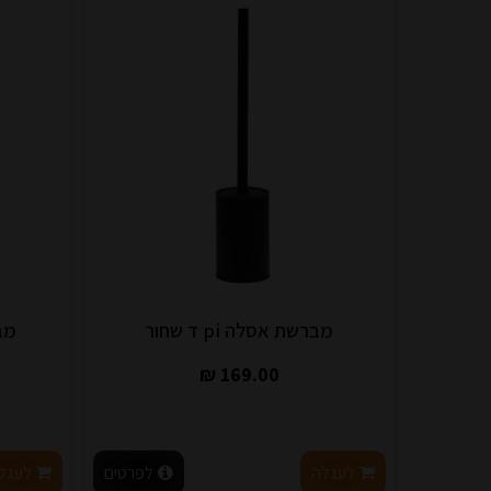
מברשת אסלה pi ד שחור
מב
169.00 ₪
לעגלה
לפרטים
לעגל