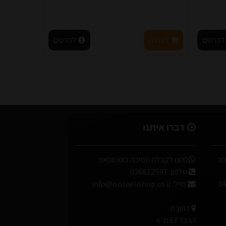
לפרטים
לעגלה
לפרטים
דברו איתנו
 במבוק גובה 96 אורך 30 רוחב
לחצו לקבלת תמיכה בוואטסאפ
טלפון:
036822597
מייל:
info@oisraelishop.co.il
כתובת:
הרצל 67 ת״א