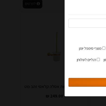
לפרטים
לעגלה
לפרטים
מוצרי סימפל יומן
הצטרפות למועדון
ן
רגליים לשלוחן
סגור
שחור
מחזיק מברשת אסלה קלאסי זהב מט
249.00 ₪