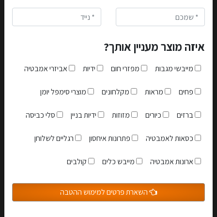
ההזמנה בממשק "קופונים" שלכם.
הנהלת האתר- איכות זה לא מותרות!
איזה מוצר מעניין אותך?
מייבשי מגבות
מפזרי חום
ידיות
אביזרי אמבטיה
מתקן נייר פלוס רזרבי פלוס מברשת ובנוסף פח
פחים
מראות
מקלחונים
מוצרי סימפל יומן
499.00 ₪
ברזים
כיורים
מזוזות
ידיות בניין
סלי כביסה
לפרטים
כסאות לאמבטיה
פתרונות איחסון
רגליים לשלוחן
אני מאשר שקראתי והבנתי את
תקנון האתר
ארונות אמבטיה
מייבש כלים
קולבים
הצטרפות למועדון
השארת פרטים למימוש ההטבה
סגור