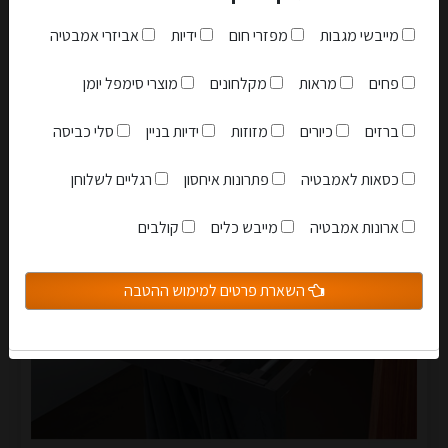
289.00 ₪
מייבשי מגבות
מפזרי חום
ידיות
אביזרי אמבטיה
לפרטים
פחים
מראות
מקלחונים
מוצרי סימפל יומן
ברזים
כיורים
מזוזות
ידיות בניין
סלי כביסה
כסאות לאמבטיה
פתרונות איחסון
רגליים לשלוחן
אני מאשר שקראתי והבנתי את
תקנון האתר
ארונות אמבטיה
מייבש כלים
קולבים
הצטרפות למועדון
השארת פרטים למימוש ההטבה
סגור