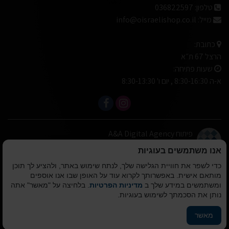
טלפון:
036822597
מייל:
info@oisraelishop.co.il
כתובת:
הרצל 67 ת״א
שעות פתיחה:
א-ה 8:30-16:30 , יום ו' 8:30-13:30
פיתוח A&A Digital Agency
מבית
אלמיר מערכות תוכנה
אנו משתמשים בעוגיות
כדי לשפר את חוויית הגלישה שלך, לנתח שימוש באתר, ולהציע לך תוכן
© כל הזכויות שמורות
מותאם אישית. באפשרותך לקרוא עוד על האופן שבו אנו אוספים
לא ישראלי המרכז לעיצוב הבית 2010-2026
ומשתמשים במידע שלך ב
מדיניות הפרטיות
. בלחיצה על "מאשר" אתה
נותן את הסכמתך לשימוש בעוגיות.
הצהרת נגישות
מאשר