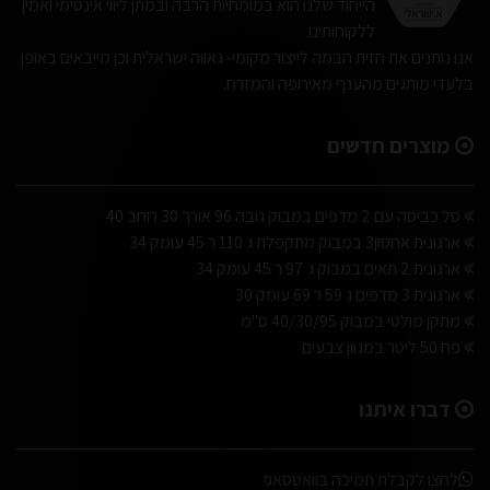
הייחוד שלנו הוא במומחיות הרבה ובמתן ליווי אינטימי ואמין
ללקוחותינו.
אנו נותנים את חזית הבמה לייצור מקומי- גאווה ישראלית וכן מייבאים באופן
בלעדי מותגים מהענף מאירופה והמזרח.
מוצרים חדשים
סל כביסה עם 2 מדפים במבוק גובה 96 אורך 30 רוחב 40
ארגונית אחסון3 במבוק מתקפלת ג 110 ר 45 עומק 34
ארגונית 2 תאים במבוק ג 97 ר 45 עומק 34
ארגונית 3 מדפים ג 59 ר 69 עומק 30
מתקן מולטי במבוק 40/30/95 ס"מ
פח 50 ליטר במגוון צבעים
דברו איתנו
לחצו לקבלת תמיכה בוואטסאפ