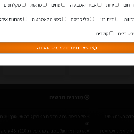
י חום
ידיות
אביזרי אמבטיה
פחים
מראות
מקלחונים
י את
תקנון האתר
ארגונית 2 תאים במבוק ג
וזות
ידיות בניין
סלי כביסה
כסאות לאמבטיה
פתרונות איחסו
שולחן גיהוץ נשלף על רגל
97 ר 45 עומק 34
450 ממ עומק
בש כלים
קולבים
249.00 ₪
1,299.00 ₪
לפרטים
השארת פרטים למימוש ההטבה
לפרטים
מוצרים חדשים
א. ישראלי הינה חברה משפחתית שנוסדה בשנת 1955
סל כביסה עם 2 מדפים
40
ליווי אינטימי ואמין
ארגונית אחסון3 במבוק מתקפלת ג 110 ר 45 עומק 34