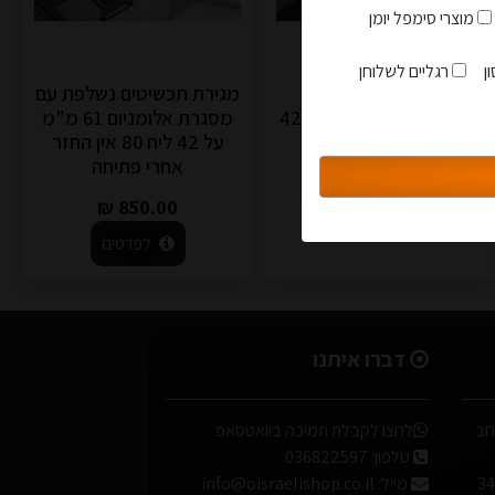
מוצרי סימפל יומן
הצטרפות למועדון
ן
רגליים לשלוחן
מתקן מכנסיים נשלף
מגירת תכשיטים נשלפת עם
מסגרת אלומניום ג 56 ע42
מסגרת אלומניום 61 מ"מ
ליח מ60 עד 90
על 42 ליח 80 אין החזר
סגור
אחרי פתיחה
499.00 ₪
850.00 ₪
לפרטים
לפרטים
דברו איתנו
 במבוק גובה 96 אורך 30 רוחב
לחצו לקבלת תמיכה בוואטסאפ
טלפון:
036822597
מייל:
info@oisraelishop.co.il