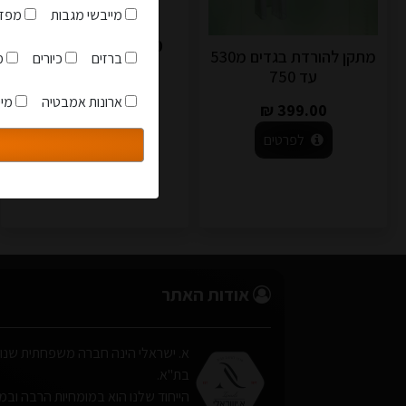
480 ממ עומק
מייבשי מגבות
מפזר
619.00 ₪
599.00 ₪
אני מאשר שקראתי והבנת
מתקן להורדת בגדים מ530
ברזים
כיורים
מז
עד 750
לפרטים
ארונות אמבטיה
מיי
399.00 ₪
לפרטים
אודות האתר
בת"א.
הייחוד שלנו הוא במומחיות הרבה ובמתן 