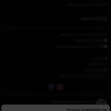
פח 50 ליטר במגוון צבעים
דברו איתנו
לחצו לקבלת תמיכה בוואטסאפ
טלפון:
036822597
מייל:
info@oisraelishop.co.il
כתובת:
הרצל 67 ת״א
שעות פתיחה:
א-ה 8:30-16:30 , יום ו' 8:30-13:30
פיתוח A&A Digital Agency
מבית
אלמיר מערכות תוכנה
אנו משתמשים בעוגיות