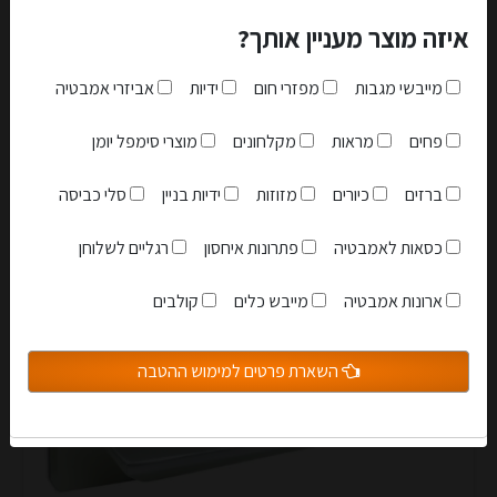
איזה מוצר מעניין אותך?
מייבשי מגבות
מפזרי חום
ידיות
אביזרי אמבטיה
זוג ידיות דומי רחב נירוסטה או שחור חור מפתח
פחים
מראות
מקלחונים
מוצרי סימפל יומן
169.00 ₪
ברזים
כיורים
מזוזות
ידיות בניין
סלי כביסה
כסאות לאמבטיה
פתרונות איחסון
רגליים לשלוחן
אני מאשר שקראתי והבנתי את
תקנון האתר
לעגלה
ארונות אמבטיה
מייבש כלים
קולבים
הצטרפות למועדון
השארת פרטים למימוש ההטבה
סגור