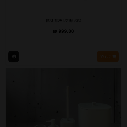
כסא קוריאן אפןר בטון
999.00 ₪
לעגלה