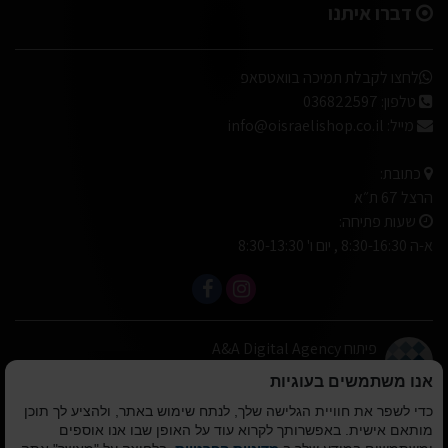
דברו איתנו
לחצו לקבלת תמיכה בוואטסאפ
טלפון:
036822597
מייל:
info@oisraelishop.co.il
כתובת:
הרצל 67 ת״א
שעות פתיחה:
א-ה 8:30-16:30 , יום ו' 8:30-13:30
פיתוח A&A Digital Agency
מבית
אלמיר מערכות תוכנה
אנו משתמשים בעוגיות
כדי לשפר את חוויית הגלישה שלך, לנתח שימוש באתר, ולהציע לך תוכן
© כל הזכויות שמורות
מותאם אישית. באפשרותך לקרוא עוד על האופן שבו אנו אוספים