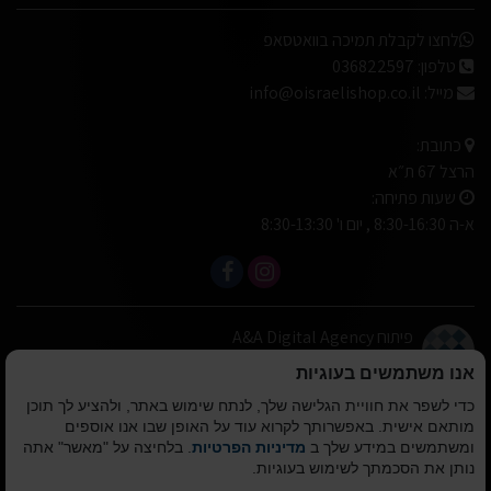
לחצו לקבלת תמיכה בוואטסאפ
טלפון:
036822597
מייל:
info@oisraelishop.co.il
כתובת:
הרצל 67 ת״א
שעות פתיחה:
א-ה 8:30-16:30 , יום ו' 8:30-13:30
פיתוח A&A Digital Agency
מבית
אלמיר מערכות תוכנה
אנו משתמשים בעוגיות
כדי לשפר את חוויית הגלישה שלך, לנתח שימוש באתר, ולהציע לך תוכן
© כל הזכויות שמורות
מותאם אישית. באפשרותך לקרוא עוד על האופן שבו אנו אוספים
לא ישראלי המרכז לעיצוב הבית 2010-2026
ומשתמשים במידע שלך ב
מדיניות הפרטיות
. בלחיצה על "מאשר" אתה
נותן את הסכמתך לשימוש בעוגיות.