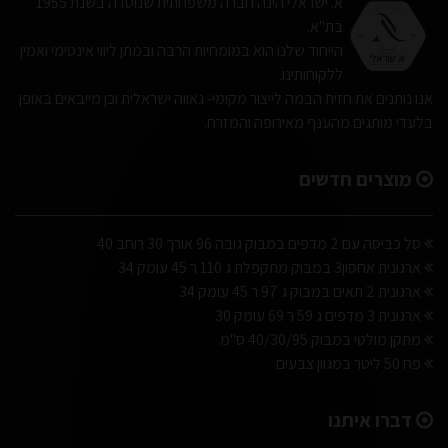
א. ישראלי הינה חברה משפחתית שנוסדה בשנת 1955
בת"א.
הייחוד שלנו הוא במומחיות הרבה ובמתן ליווי אינטימי ואמין
ללקוחותינו.
אנו נותנים את חזית הבמה לייצור מקומי- גאווה ישראלית וכן מייבאים באופן
בלעדי מותגים מהענף מאירופה והמזרח.
מוצרים חדשים
סל כביסה עם 2 מדפים במבוק גובה 96 אורך 30 רוחב 40
ארגונית אחסון3 במבוק מתקפלת ג 110 ר 45 עומק 34
ארגונית 2 תאים במבוק ג 97 ר 45 עומק 34
ארגונית 3 מדפים ג 59 ר 69 עומק 30
מתקן מולטי במבוק 40/30/95 ס"מ
פח 50 ליטר במגוון צבעים
דברו איתנו