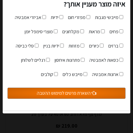
איזה מוצר מעניין אותך?
מייבשי מגבות
מפזרי חום
ידיות
אביזרי אמבטיה
פחים
מראות
מקלחונים
מוצרי סימפל יומן
ברזים
כיורים
מזוזות
ידיות בניין
סלי כביסה
כסאות לאמבטיה
פתרונות איחסון
רגליים לשלוחן
אני מאשר שקראתי והבנתי את
תקנון האתר
ארונות אמבטיה
מייבש כלים
קולבים
הצטרפות למועדון
השארת פרטים למימוש ההטבה
סגור
מדף צף מלא רוחב 60 או 40 על בערך 20
219.00 ₪