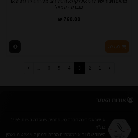
מתאם חיבור ישיר לזיני איטלקי לא הרגיל זהב מט רוז גולד גרפיט או
מוברש - שמאל
760.00 ₪
לעגלה
...
6
5
4
3
2
1
אודות האתר
א. ישראלי הינה חברה משפחתית שנוסדה בשנת 1955
בת"א.
הייחוד שלנו הוא במומחיות הרבה ובמתן ליווי אינטימי ואמין