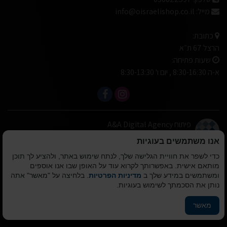
מייל:
info@oisraelishop.co.il
כתובת:
הרצל 67 ת״א
שעות פתיחה:
א-ה 8:30-16:30 , יום ו' 8:30-13:30
פיתוח A&A Digital Agency
מבית
אלמיר מערכות תוכנה
אנו משתמשים בעוגיות
כדי לשפר את חוויית הגלישה שלך, לנתח שימוש באתר, ולהציע לך תוכן
© כל הזכויות שמורות
מותאם אישית. באפשרותך לקרוא עוד על האופן שבו אנו אוספים
לא ישראלי המרכז לעיצוב הבית 2010-2026
ומשתמשים במידע שלך ב
מדיניות הפרטיות
. בלחיצה על "מאשר" אתה
נותן את הסכמתך לשימוש בעוגיות.
הצהרת נגישות
מאשר