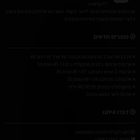
ללקוחותינו.
אנו נותנים את חזית הבמה לייצור מקומי- גאווה ישראלית וכן מייבאים באופן
בלעדי מותגים מהענף מאירופה והמזרח.
מוצרים חדשים
סל כביסה עם 2 מדפים במבוק גובה 96 אורך 30 רוחב 40
ארגונית אחסון3 במבוק מתקפלת ג 110 ר 45 עומק 34
ארגונית 2 תאים במבוק ג 97 ר 45 עומק 34
ארגונית 3 מדפים ג 59 ר 69 עומק 30
מתקן מולטי במבוק 40/30/95 ס"מ
פח 50 ליטר במגוון צבעים
דברו איתנו
לחצו לקבלת תמיכה בוואטסאפ
טלפון:
036822597