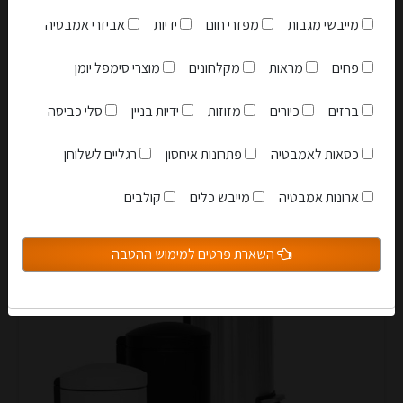
מייבשי מגבות
מפזרי חום
ידיות
אביזרי אמבטיה
פחים
מראות
מקלחונים
מוצרי סימפל יומן
מחיר לסט איכותי מונח לאמבטיה כולל 5 פריטים
ברזים
כיורים
מזוזות
ידיות בניין
סלי כביסה
359.00 ₪
349.00 ₪
כסאות לאמבטיה
פתרונות איחסון
רגליים לשלוחן
אני מאשר שקראתי והבנתי את
תקנון האתר
ארונות אמבטיה
מייבש כלים
קולבים
הצטרפות למועדון
לעגלה
השארת פרטים למימוש ההטבה
סגור