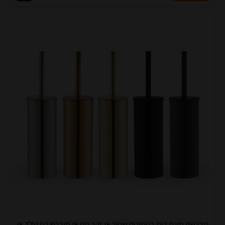
מברשת מונח דומ בגימורים שחור או זהב מט או מוברש רוז גולד או